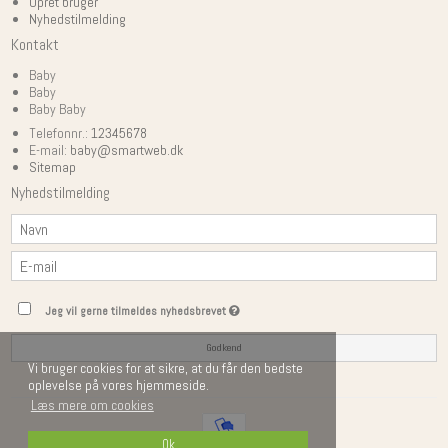
Opret bruger
Nyhedstilmelding
Kontakt
Baby
Baby
Baby Baby
Telefonnr.:
12345678
E-mail
:
baby@smartweb.dk
Sitemap
Nyhedstilmelding
Jeg vil gerne tilmeldes nyhedsbrevet
Godkend
Vi bruger cookies for at sikre, at du får den bedste
oplevelse på vores hjemmeside.
Læs mere om cookies
Ok