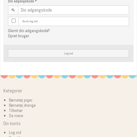
Din adgangskode
*
Husk log ind
Glemt din adgangskode?
Opret bruger
Log ind
Kategorier
Børnetøj piger
Børnetøj drenge
Tilbehør
Se mere
Din konto
Log ind