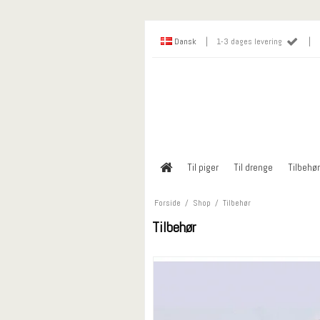
|
|
Dansk
1-3 dages levering
Til piger
Til drenge
Tilbehør
Forside
/
Shop
/
Tilbehør
Tilbehør